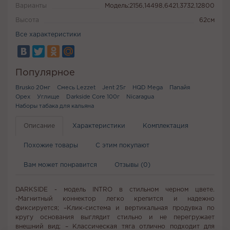
Варианты
Модель:2156,14498,6421,3732,12800
Высота
62см
Все характеристики
Популярное
Brusko 20мг
Смесь Lezzet
Jent 25г
HQD Mega
Папайя
Орех
Углище
Darkside Core 100г
Nicaragua
Наборы табака для кальяна
Описание
Характеристики
Комплектация
Похожие товары
С этим покупают
Вам может понравится
Отзывы (0)
DARKSIDE - модель INTRO в стильном черном цвете.
-Магнитный коннектор легко крепится и надежно
фиксируется; –Клик-система и вертикальная продувка по
кругу основания выглядит стильно и не перегружает
внешний вид; – Классическая тяга отлично подходит для