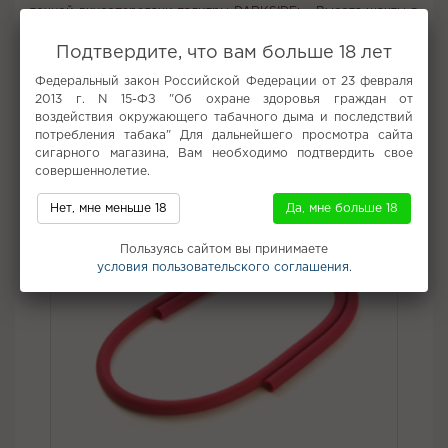
точной вкусопередачи палитры DARKSIDE; – Высота шахты в
сборе составляет 41,5 см, поэтому его удобно брать с собой.
Комплектация Шахта, мундштук, блюдце, комплект
Подтвердите, что вам больше 18 лет
силиконовых изделий из силикона Soft-touch, фирменная
Федеральный закон Российской Федерации от 23 февраля
картонная упаковка.
2013 г. N 15-ФЗ "Об охране здоровья граждан от
воздействия окружающего табачного дыма и последствий
Не забудьте купить
потребления табака" Для дальнейшего просмотра сайта
сигарного магазина, Вам необходимо подтвердить свое
совершеннолетие.
Нет, мне меньше 18
Да, мне больше 18
Пользуясь сайтом вы принимаете
условия пользовательского соглашения.