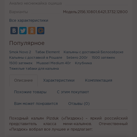
Анализ неснижайка ошиша
Варианты
Модель:2156,10801,6421,3732,12800
Все характеристики
Популярное
Smok Novo 2
Табак Element
Кальяны с доставкой Белоозёрске
Кальяны с доставкой в Рошале
Sebero 200г
1500 затяжек
1500 затяжек
Muassel Medium 40г
Клубника
Тяжелые табаки для кальяна
Описание
Характеристики
Комплектация
Похожие товары
С этим покупают
Вам может понравится
Отзывы (0)
Походный кальян Pizduk («Пиздюк») – яркий российский
представитель класса мини-кальянов. Отечественный
«Пиздюк» вобрал все лучшее и предлагает: