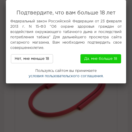
компактность для переноски модели в ручной сумке;
минимализм конструкции;
Подтвердите, что вам больше 18 лет
достойные характеристики;
модный дизайн.
Федеральный закон Российской Федерации от 23 февраля
2013 г. N 15-ФЗ "Об охране здоровья граждан от
воздействия окружающего табачного дыма и последствий
Не забудьте купить
потребления табака" Для дальнейшего просмотра сайта
сигарного магазина, Вам необходимо подтвердить свое
совершеннолетие.
Нет, мне меньше 18
Да, мне больше 18
Пользуясь сайтом вы принимаете
условия пользовательского соглашения.