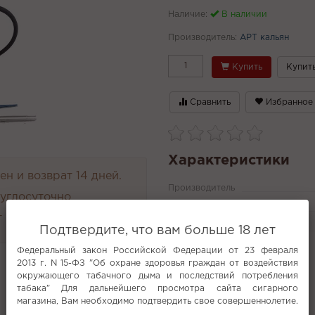
Наличие:
В наличии
Производитель:
АРТ кальян
Купить
Купить
Сравнить
Избранное
Характеристики
н и возврат 14 дней.
Производитель
руглосуточно
Анализ неснижайка ошиша
 4000 руб.
Варианты
Подтвердите, что вам больше 18 лет
Все характеристики
Федеральный закон Российской Федерации от 23 февраля
2013 г. N 15-ФЗ "Об охране здоровья граждан от воздействия
окружающего табачного дыма и последствий потребления
табака" Для дальнейшего просмотра сайта сигарного
Популярное
магазина, Вам необходимо подтвердить свое совершеннолетие.