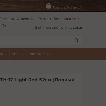
Товаров: 0 (0 руб.)
Доставка
О компании
Отзывы
Блог
Контакты
 (
0
)
Войти
или
зарегистрироваться
есь
Уголь
Аксессуары
 TH-17 Light Red 52см (Полный