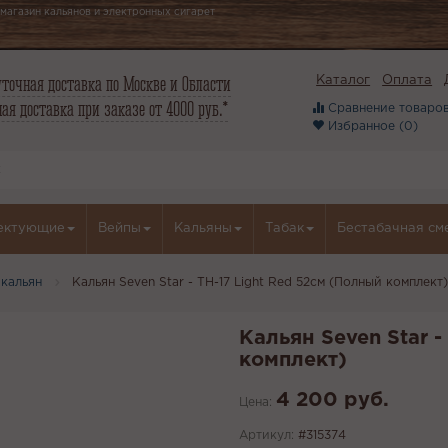
магазин кальянов и электронных сигарет
точная доставка по Москве и Области
Каталог
Оплата
ая доставка при заказе от 4000 руб.*
Сравнение товаров
Избранное (
0
)
ектующие
Вейпы
Кальяны
Табак
Бестабачная см
кальян
Кальян Seven Star - TH-17 Light Red 52см (Полный комплект)
Кальян Seven Star -
комплект)
4 200 руб.
Цена:
Артикул:
#315374