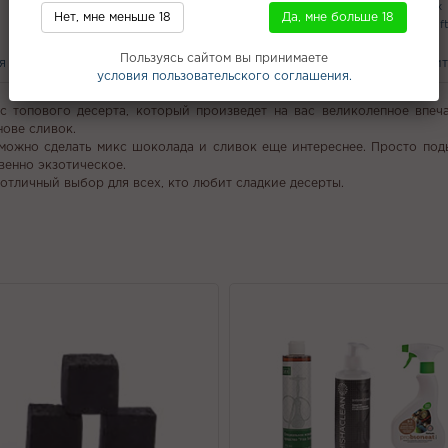
Кальяны с доставкой в Котельниках
Нет, мне меньше 18
Да, мне больше 18
Duall POD
Фанта (жидкости)
Duft
Пользуясь сайтом вы принимаете
я
Похожие товары
С этим покупают
Вам может понравит
условия пользовательского соглашения.
с топового десерта, который произведет на вас великолепное впеча
нове сливок.
 можно сделать микс шоколада и сливок еще интереснее. Просто по
венно экзотическое.
 отличный выбор для всех, кто любит сладкие десерты.