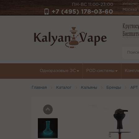
Интернет-
ПН-ВС 11:00-23:00
Москва
+7 (495) 178-03-60
Круглосу
Бесплатн
Одноразовые ЭС
POD-системы
Компл
Главная
Каталог
Кальяны
Бренды
АРТ 