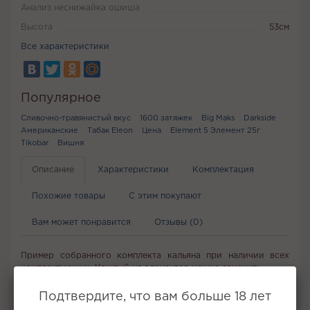
Анализ неснижайка ошиша
Высота
53см
Все характеристики
Популярное
Сливочно-травянистый вкус
1600 затяжек
Big Maks
Darkside
Американские
Табак Eleon
Цена
Element 5 Элемент 25г
Tikobar
Вишня
Описание
Характеристики
Комплектация
Похожие товары
С этим покупают
Вам может понравится
Отзывы (0)
Пример собранного комплекта кальяна при наличии всех
комплектующих. Каждый из элементов можно заменить.
Подтвердите, что вам больше 18 лет
Не забудьте купить