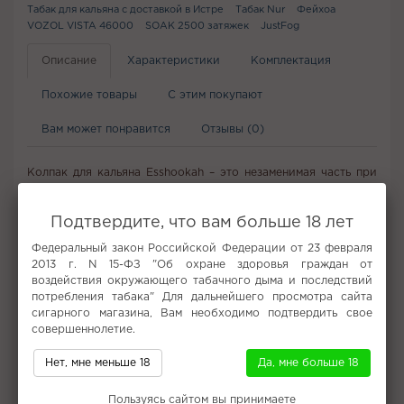
Табак для кальяна с доставкой в Истре
Табак Nur
Фейхоа
VOZOL VISTA 46000
SOAK 2500 затяжек
JustFog
Описание
Характеристики
Комплектация
Похожие товары
С этим покупают
Вам может понравится
Отзывы (0)
Колпак для кальяна Esshookah – это незаменимая часть при
использовании кальяна, используется для прогрева чаши.
Подтвердите, что вам больше 18 лет
Не забудьте купить
Федеральный закон Российской Федерации от 23 февраля
2013 г. N 15-ФЗ "Об охране здоровья граждан от
воздействия окружающего табачного дыма и последствий
потребления табака" Для дальнейшего просмотра сайта
сигарного магазина, Вам необходимо подтвердить свое
совершеннолетие.
Нет, мне меньше 18
Да, мне больше 18
Пользуясь сайтом вы принимаете