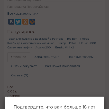
Распродажа Жулебино
Распродажа Первомайская
Все характеристики
Популярное
Табак для кальяна с доставкой в Реутове
Tea Box
Перец
Колбы для классических кальянов
Ликер
Pafos
Elf Bar 5000
Сливочные вафли
Adalya 200г
Brusko Vini x2
Описание
Характеристики
Похожие товары
С этим покупают
Вам может понравится
Отзывы (0)
Вес
0,05 кг
Диаметр
18 мм
Подтвердите, что вам больше 18 лет