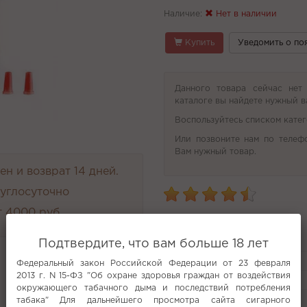
Наличие:
Нет в наличии
Купить
Уведомить о по
Данного товара сейчас нет
каталоге вы найдете нужный в
Воспользуйтесь списком катег
Или позвоните нам по телеф
Вам нужный товар.
н и возврат 14 дней.
руглосуточно
 4000 руб.
Характеристики
Подтвердите, что вам больше 18 лет
Анализ неснижайка ошиша
Федеральный закон Российской Федерации от 23 февраля
Новинка
2013 г. N 15-ФЗ "Об охране здоровья граждан от воздействия
Распродажа Жулебино
окружающего табачного дыма и последствий потребления
табака" Для дальнейшего просмотра сайта сигарного
Все характеристики