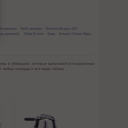
ля кальяна
1500 затяжек
Element Воздух 25г
ень крепкий)
Табак D-mini
Баки
Smoant Charon Baby
нелы и убивашки, которые выпускаются в различных
т любые калауды и все виды табака.