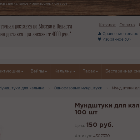
магазин кальянов и электронных сигарет
точная доставка по Москве и Области
Каталог
Оплата
ая доставка при заказе от 4000 руб.*
Сравнение товаров
Избранное (
0
)
ектующие
Вейпы
Кальяны
Табак
Бестабачная см
Мундштуки для кальяна
Одноразовые мундштуки
Мундштуки дл
Мундштуки для кал
100 шт
150 руб.
Цена:
Артикул:
#307330