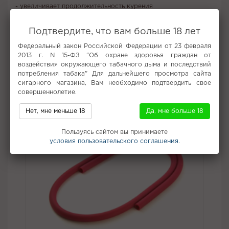
- увеличивает продолжительность курения
- обеспечивает безопасность в случае падения кальяна
Подтвердите, что вам больше 18 лет
- при курении кальяна на улице, колпак не даёт ветру сильно
Федеральный закон Российской Федерации от 23 февраля
раздувать угли.
2013 г. N 15-ФЗ "Об охране здоровья граждан от
воздействия окружающего табачного дыма и последствий
потребления табака" Для дальнейшего просмотра сайта
Не забудьте купить
сигарного магазина, Вам необходимо подтвердить свое
совершеннолетие.
Нет, мне меньше 18
Да, мне больше 18
Пользуясь сайтом вы принимаете
условия пользовательского соглашения.