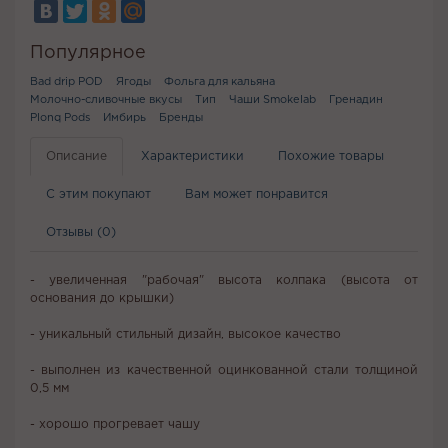
Популярное
Bad drip POD
Ягоды
Фольга для кальяна
Молочно-сливочные вкусы
Тип
Чаши Smokelab
Гренадин
Plonq Pods
Имбирь
Бренды
Описание
Характеристики
Похожие товары
С этим покупают
Вам может понравится
Отзывы (0)
- увеличенная "рабочая" высота колпака (высота от
основания до крышки)
- уникальный стильный дизайн, высокое качество
- выполнен из качественной оцинкованной стали толщиной
0,5 мм
- хорошо прогревает чашу