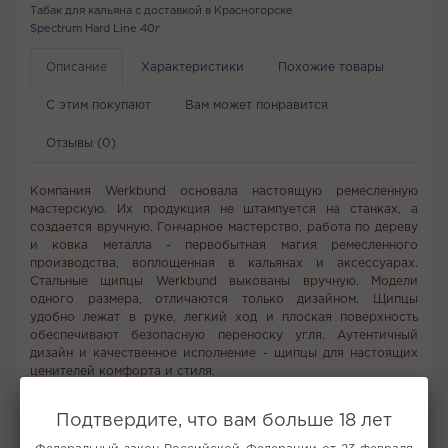
Табак для кальяна с доставкой в Красногорске
Spectrum Hard Line 40г
Описание
Характеристики
Похожие товары
С этим покупают
Вам может понравится
Отзывы (0)
Компания Werkbund основала настоящую ремесленную
мастерскую. Их продукция не штампуется на станках, а
создается вручную. Гончарное мастерство, работа по дереву
и ковка металла - первобытная магия ремесленного
производства, воплощенная в кальянах и аксессуарах.
Стальные щипцы Werkbund выкованы вручную. Модели
одного размера, отличаются только дизайном. Щипцы
удобно лежат в руке, легкий ход и плоская поверхность
обеспечивают безопасную переноску угля. Аутентичный
дизайн и качественное исполнение - щипцы для настоящих
ценителей комфорта и стиля.
Подтвердите, что вам больше 18 лет
Не забудьте купить