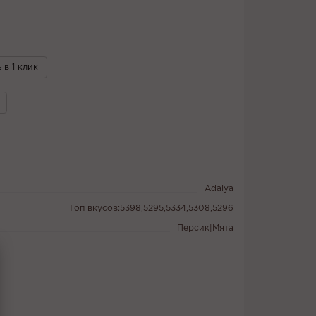
 в 1 клик
Adalya
Топ вкусов:5398,5295,5334,5308,5296
Персик|Мята