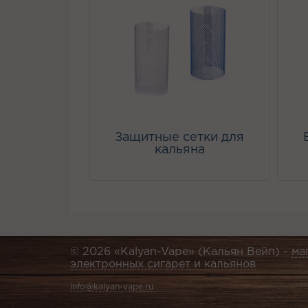
Защитные сетки для
кальяна
© 2026 «Kalyan-Vape» (Кальян Вейп) -
ма
электронных сигарет и кальянов
info@kalyan-vape.ru