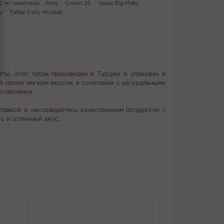
12 мг никотина
Amy
Crown 25
Чаши Big Maks
y
Табак Daily Hookah
мяты. Этот табак произведен в Турции и упакован в
ый своим мягким вкусом, в сочетании с натуральными
слабления.
ставкой и наслаждайтесь качественным продуктом с
во и отличный вкус.