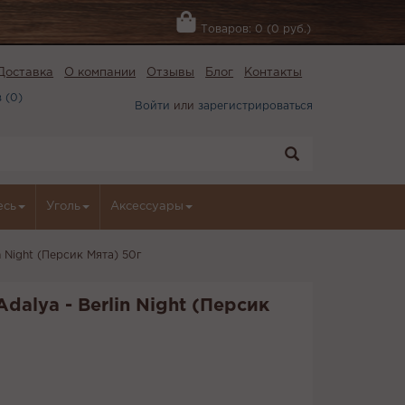
Товаров: 0 (0 руб.)
Доставка
О компании
Отзывы
Блог
Контакты
 (
0
)
Войти
или
зарегистрироваться
есь
Уголь
Аксессуары
n Night (Персик Мята) 50г
dalya - Berlin Night (Персик