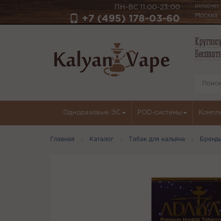
Интернет-
ПН-ВС 11:00-23:00
Москва
+7 (495) 178-03-60
Круглосу
Бесплатн
Одноразовые ЭС
POD-системы
Компл
Главная
Каталог
Табак для кальяна
Бренд