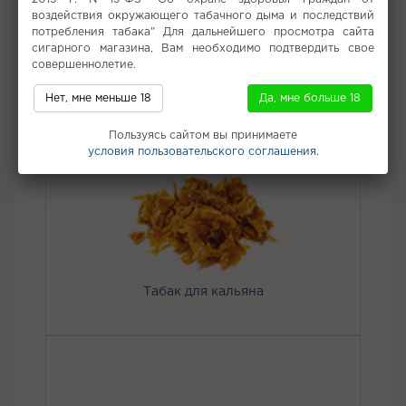
наслаждение начинающим и опытным курильщикам.
воздействия окружающего табачного дыма и последствий
потребления табака" Для дальнейшего просмотра сайта
Вкус:
Папайя
сигарного магазина, Вам необходимо подтвердить свое
Все вкусы табака для кальяна Burn
совершеннолетие.
Нет, мне меньше 18
Да, мне больше 18
Не забудьте купить
Пользуясь сайтом вы принимаете
условия пользовательского соглашения.
Табак для кальяна