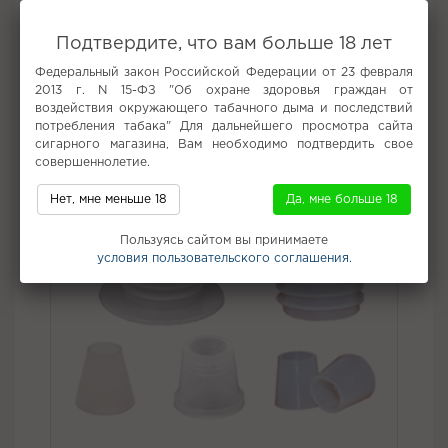
со вкусовыми сочетаниями.
Вкус:
Лимон
Подтвердите, что вам больше 18 лет
Все вкусы табака для кальяна Darkside
Федеральный закон Российской Федерации от 23 февраля
2013 г. N 15-ФЗ "Об охране здоровья граждан от
воздействия окружающего табачного дыма и последствий
Не забудьте купить
потребления табака" Для дальнейшего просмотра сайта
сигарного магазина, Вам необходимо подтвердить свое
совершеннолетие.
Нет, мне меньше 18
Да, мне больше 18
Пользуясь сайтом вы принимаете
условия пользовательского соглашения.