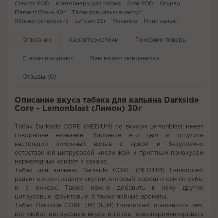
Chrome POD
Контейнеры для табака
Soak POD
Огурец
Element Огонь 40г
Табак для кальяна кактус
Яблоко (жидкости)
LeTeam 25г
Mexanika
Мини кальян
Описание
Характеристики
Похожие товары
С этим покупают
Вам может понравится
Отзывы (0)
Описание вкуса табака для кальяна Darkside
Core - Lemonblast (Лимон) 30г
Табак Darkside CORE (MEDIUM) со вкусом Lemonblast имеет
говорящее название. Вдохните его дым и ощутите
настоящий лимонный взрыв с яркой и безупречно
естественной цитрусовой кислинкой и приятным привкусом
мармеладных конфет в сахаре.
Табак для кальяна Darkside CORE (MEDIUM) Lemonblast
радует кисло-сладким вкусом, который хорош и сам по себе,
и в миксах. Также можно добавить к нему другие
цитрусовые, фруктовые, а также чайные ароматы.
Табак Darkside CORE (MEDIUM) Lemonblast понравится тем,
кто любит цитрусовые вкусы и готов поэкспериментировать