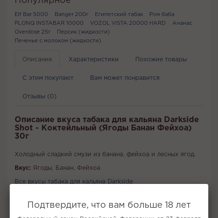
Популярное
Elf Bar 5000
Banger 200г
Египетский табак
Ром баба
PLONQ INSTABAR 10000
VOZOL VISTA 20000 HARD
Ананас
Overdose 25г
Персик (жидкости)
Печенье с молоком (жидкости)
Описание
Характеристики
Похожие товары
С этим покупают
Вам может понравится
Отзывы (0)
Описание вкуса табака для кальяна Darkside
Shot - Коктейльный (Ягоды Банан Фейхоа)
30г
Холодный сладкий смузи из банана, фейхоа и лесных ягод.
Вкус:
Ягоды, Банан, Фейхоа
Все вкусы табака для кальяна Darkside
Подтвердите, что вам больше 18 лет
Не забудьте купить