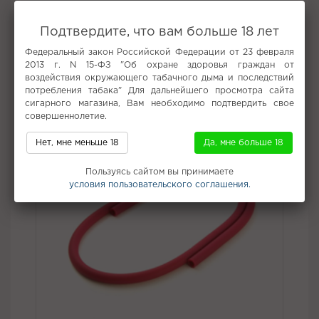
МОРОЖЕННОГО С ПРЯНОСТЬЮ ИРАНСКОГО ШАФРАНА.
Вкус:
Мороженое, Специи
Подтвердите, что вам больше 18 лет
Все вкусы табака для кальяна Deus
Федеральный закон Российской Федерации от 23 февраля
2013 г. N 15-ФЗ "Об охране здоровья граждан от
воздействия окружающего табачного дыма и последствий
Не забудьте купить
потребления табака" Для дальнейшего просмотра сайта
сигарного магазина, Вам необходимо подтвердить свое
совершеннолетие.
Нет, мне меньше 18
Да, мне больше 18
Пользуясь сайтом вы принимаете
условия пользовательского соглашения.