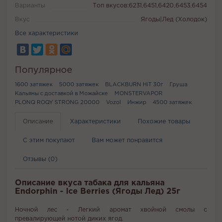
Варианты
Топ вкусов:6231,6451,6420,6453,6454
Вкус
Ягоды|Лед (Холодок)
Все характеристики
Популярное
1600 затяжек
5000 затяжек
BLACKBURN HiT 30г
Груша
Кальяны с доставкой в Можайске
MONSTERVAPOR
PLONQ ROQY STRONG 20000
Vozol
Инжир
4500 затяжек
Описание
Характеристики
Похожие товары
С этим покупают
Вам может понравится
Отзывы (0)
Описание вкуса табака для кальяна
Endorphin - Ice Berries (Ягоды Лед) 25г
Ночной лес - Легкий аромат хвойной смолы с
превалирующей нотой диких ягод.