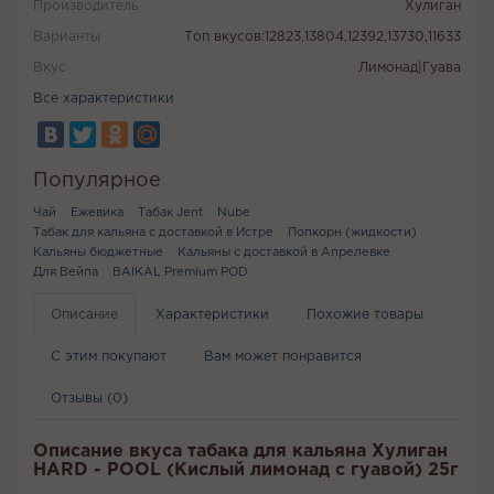
Производитель
Хулиган
Варианты
Топ вкусов:12823,13804,12392,13730,11633
Вкус
Лимонад|Гуава
Все характеристики
Популярное
Чай
Ежевика
Табак Jent
Nube
Табак для кальяна с доставкой в Истре
Попкорн (жидкости)
Кальяны бюджетные
Кальяны с доставкой в Апрелевке
Для Вейпа
BAIKAL Premium POD
Описание
Характеристики
Похожие товары
С этим покупают
Вам может понравится
Отзывы (0)
Описание вкуса табака для кальяна Хулиган
HARD - POOL (Кислый лимонад с гуавой) 25г