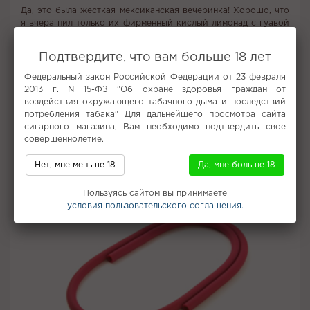
Да, это была жесткая мексиканская вечеринка! Хорошо, что
я вчера пил только их фирменный кислый лимонад с гуавой
и чилил в бассейне, а то закончил бы как та парочка с
больнице! Кто вообще фоткается с дикими крокодилами?
Подтвердите, что вам больше 18 лет
Лимонад, кстати, бомба!
Федеральный закон Российской Федерации от 23 февраля
Вкус:
Лимонад, Гуава
2013 г. N 15-ФЗ "Об охране здоровья граждан от
Все вкусы табака для кальяна Хулиган
воздействия окружающего табачного дыма и последствий
потребления табака" Для дальнейшего просмотра сайта
сигарного магазина, Вам необходимо подтвердить свое
Не забудьте купить
совершеннолетие.
Нет, мне меньше 18
Да, мне больше 18
Пользуясь сайтом вы принимаете
условия пользовательского соглашения.