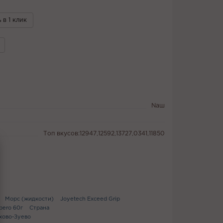
 в 1 клик
Naш
Топ вкусов:12947,12592,13727,0341,11850
Морс (жидкости)
Joyetech Exceed Grip
bero 60г
Страна
ехово-Зуево