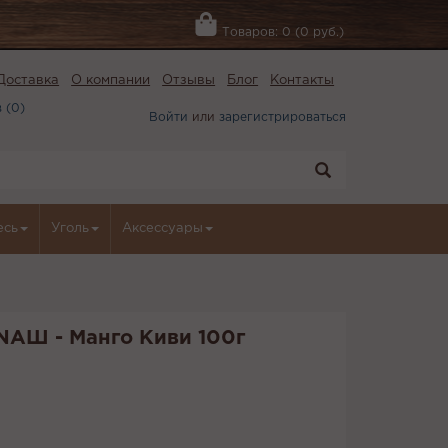
Товаров: 0 (0 руб.)
Доставка
О компании
Отзывы
Блог
Контакты
 (
0
)
Войти
или
зарегистрироваться
есь
Уголь
Аксессуары
 NАШ - Манго Киви 100г