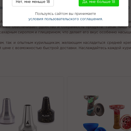
Нет, мне меньше 18
Да, мне больше 18
вары
С этим покупают
Вам может понравится
Отзывы (0)
Пользуясь сайтом вы принимаете
условия пользовательского соглашения.
АШ "Арбуз ягоды". Этот продукт, произведенный в России, предлага
банке обеспечивает удобство и сохранность продукта. Табак NАШ и
сахарным сиропом и глицерином, что делает его вкус особенно насыщ
кам, так и опытным курильщикам, желающим насладиться средней кре
ой цене с возможностью быстрой доставки. Наслаждайтесь каждой кур