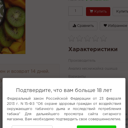
Купить
Купить
Сравнить
Избранное
Характеристики
Производитель
Анализ неснижайка ошиша
н и возврат 14 дней.
Варианты
руглосуточно
Все характеристики
 4000 руб.
Подтвердите, что вам больше 18 лет
Федеральный закон Российской Федерации от 23 февраля
2013 г. N 15-ФЗ "Об охране здоровья граждан от воздействия
Популярное
окружающего табачного дыма и последствий потребления
табака" Для дальнейшего просмотра сайта сигарного
Pufmi 4500 затяжек
4000 затяжек
магазина, Вам необходимо подтвердить свое совершеннолетие.
Табак Trofimoffs
Smoant
Hyla
Se
Табак для кальяна с доставкой в Ор