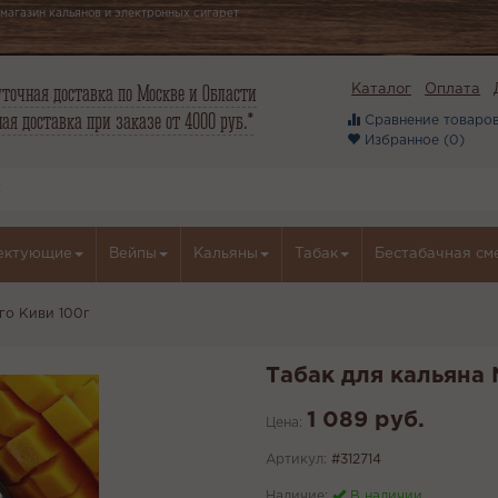
магазин кальянов и электронных сигарет
точная доставка по Москве и Области
Каталог
Оплата
ая доставка при заказе от 4000 руб.*
Сравнение товаров
Избранное (
0
)
ектующие
Вейпы
Кальяны
Табак
Бестабачная см
го Киви 100г
Табак для кальяна
1 089 руб.
Цена:
Артикул:
#312714
Наличие:
В наличии