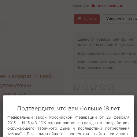
Наличие:
Нет в наличии
Купить
Уведомить о по
Данного товара сейчас нет
каталоге вы найдете нужный в
Воспользуйтесь списком катег
Или позвоните нам по телеф
Вам нужный товар.
н и возврат 14 дней.
руглосуточно
 4000 руб.
Характеристики
Подтвердите, что вам больше 18 лет
Производитель
Федеральный закон Российской Федерации от 23 февраля
Варианты
2013 г. N 15-ФЗ "Об охране здоровья граждан от воздействия
Вкус
окружающего табачного дыма и последствий потребления
табака" Для дальнейшего просмотра сайта сигарного
Все характеристики