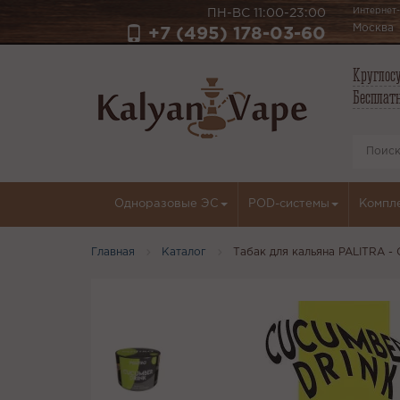
Интернет-
ПН-ВС 11:00-23:00
Москва
+7 (495) 178-03-60
Круглосу
Бесплатн
Одноразовые ЭС
POD-системы
Компл
Главная
Каталог
Табак для кальяна PALITRA -