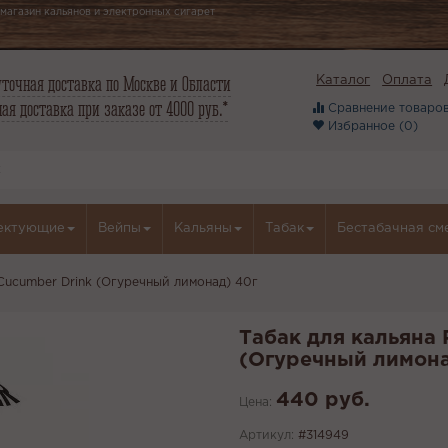
магазин кальянов и электронных сигарет
точная доставка по Москве и Области
Каталог
Оплата
ая доставка при заказе от 4000 руб.*
Сравнение товаров
Избранное (
0
)
ектующие
Вейпы
Кальяны
Табак
Бестабачная см
 Cucumber Drink (Огуречный лимонад) 40г
Табак для кальяна 
(Огуречный лимона
440 руб.
Цена:
Артикул:
#314949