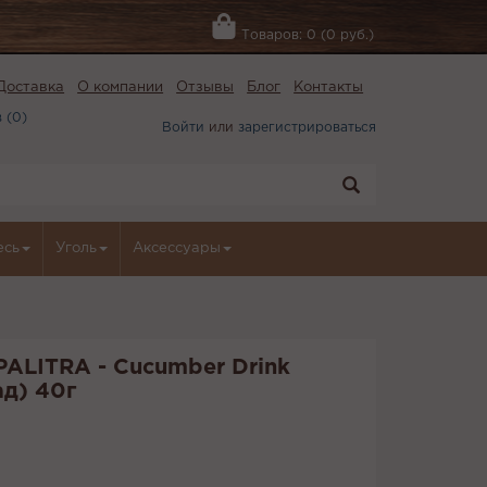
Товаров: 0 (0 руб.)
Доставка
О компании
Отзывы
Блог
Контакты
 (
0
)
Войти
или
зарегистрироваться
есь
Уголь
Аксессуары
PALITRA - Cucumber Drink
д) 40г