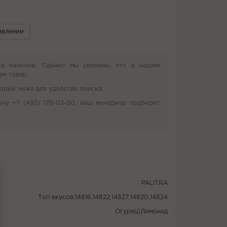
явлении
 в наличии. Однако мы уверены, что в нашем
ам товар.
орий ниже для удобства поиска.
ону +7 (495) 178-03-60, наш менеджер подберет
PALITRA
Топ вкусов:14816,14822,14827,14820,14824
Огурец|Лимонад