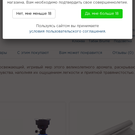
магазина, Вам необходимо подтвердить свое совершеннолетие.
Нет, мне меньше 18
Да, мне больше 18
Популярное
Пользуясь сайтом вы принимаете
Быстроразжигающийся уголь
Starl
условия пользовательского соглашения.
VOZOL VISTA 20000 HARD
Кальян
Клюква
Табак Brume
Подсветка
вары
С этим покупают
Вам может понравится
Отзывы (0)
бя освежающий, игривый мир этого великолепного аромата, раскрыва
увства, наполняя их ощущением легкости и приятной травянистостью.