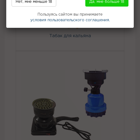
Нет, мне меньше 18
Да, мне больше 18
Пользуясь сайтом вы принимаете
условия пользовательского соглашения.
Табак для кальяна