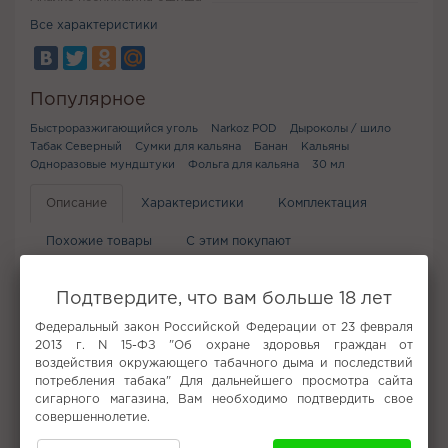
Все характеристики
Популярное
Быстроразжигающийся уголь
Narkoz POD
Дыроколы / шило
Табак Северный
Сумки для кальяна
Банан
Кальяны
Одноразовые мундштуки
Фольга для кальяна
30 мл
Описание
Характеристики
Комплектация
Похожие товары
С этим покупают
Вам может понравится
Отзывы (0)
Подтвердите, что вам больше 18 лет
Федеральный закон Российской Федерации от 23 февраля
нет
2013 г. N 15-ФЗ "Об охране здоровья граждан от
воздействия окружающего табачного дыма и последствий
Не забудьте купить
потребления табака" Для дальнейшего просмотра сайта
сигарного магазина, Вам необходимо подтвердить свое
совершеннолетие.