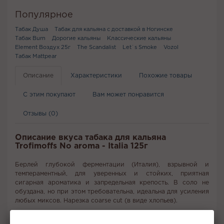
Популярное
Табак Душа
Табак для кальяна с доставкой в Ногинске
Табак Burn
Дорогие кальяны
Классические кальяны
Element Воздух 25г
The Scandalist
Let`s Smoke
Vozol
Табак Mattpear
Описание
Характеристики
Похожие товары
С этим покупают
Вам может понравится
Отзывы (0)
Описание вкуса табака для кальяна
Trofimoffs No aroma - Italia 125г
Берлей глубокой ферментации (Италия), взрывной и
темпераментный, для уверенных и стойких, приятная
сигарная ароматика и запредельная крепость. В соло не
обуздана, но при этом требовательна, идеальна для усиления
любых миксов. Нарезка coarse cut (в виде хлопьев).
Вкус:
Безаромка