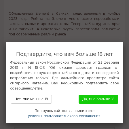
Обновленный Element в банках, представленный в ноябре
2023 года. Ребята из Элемент много всего переработали,
включая сырье и ароматизаторы. Теперь табак курится ярче
и не табачит. А некоторые вкусы пересобрали полностью
под современные реалии рынка
Element — продукт из Казани, существует с 2012 года. Фишка
продукта — разделение линеек по крепости в соответствии с
Подтвердите, что вам больше 18 лет
элементами стихии:
Федеральный закон Российской Федерации от 23 февраля
Воздух – легкая линейка, сырье Вирджиния. Белая банка.
2013 г. N 15-ФЗ "Об охране здоровья граждан от
воздействия окружающего табачного дыма и последствий
Вода – средняя крепость, сырье Берли. Синяя банка.
потребления табака" Для дальнейшего просмотра сайта
сигарного магазина, Вам необходимо подтвердить свое
Земля – крепкая линейка, тоже на Берли. Оранжевая банка.
совершеннолетие.
Вкус:
Леденцы, Лайм
Нет, мне меньше 18
Да, мне больше 18
Все вкусы табака для кальяна Element
Пользуясь сайтом вы принимаете
Не забудьте купить
условия пользовательского соглашения.