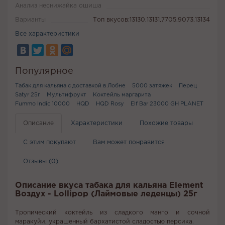
Анализ неснижайка ошиша
Варианты
Топ вкусов:13130,13131,7705,9073,13134
Все характеристики
Популярное
Табак для кальяна с доставкой в Лобне
5000 затяжек
Перец
Satyr 25г
Мультифрукт
Коктейль маргарита
Fummo Indic 10000
HQD
HQD Rosy
Elf Bar 23000 GH PLANET
Описание
Характеристики
Похожие товары
С этим покупают
Вам может понравится
Отзывы (0)
Описание вкуса табака для кальяна Element
Воздух - Lollipop (Лаймовые леденцы) 25г
Тропический коктейль из сладкого манго и сочной
маракуйи, украшенный бархатистой сладостью персика.