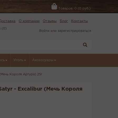
Товаров: 0 (0 руб.)
Доставка
О компании
Отзывы
Блог
Контакты
 (
0
)
Войти
или
зарегистрироваться
есь
Уголь
Аксессуары
r (Мечь Короля Артура) 25г
atyr - Excalibur (Мечь Короля