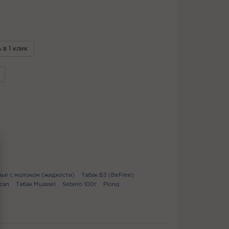
 в 1 клик
ье с молоком (жидкости)
Табак B3 (BeFree)
ican
Табак Muassel
Sebero 100г
Plonq