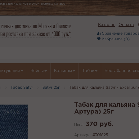
магазин кальянов и электронных сигарет
точная доставка по Москве и Области
Каталог
Оплата
ая доставка при заказе от 4000 руб.*
Сравнение товаров
Избранное (
0
)
ектующие
Вейпы
Кальяны
Табак
Бестабачная см
ы
Табак Satyr
Satyr 25г
Табак для кальяна Satyr - Excalibu
Табак для кальяна S
Артура) 25г
370 руб.
Цена:
Артикул:
#301825