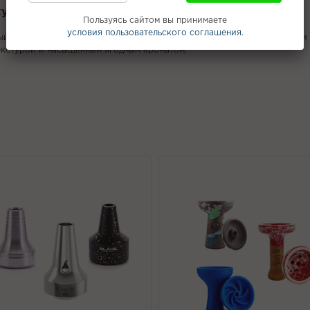
yr - Excalibur (Мечь Короля Артура) 25г
Пользуясь сайтом вы принимаете
условия пользовательского соглашения.
жный выбор, который подарит вам ощущение разнообразия и сладости 
екстурой и насыщенным ягодным ароматом.