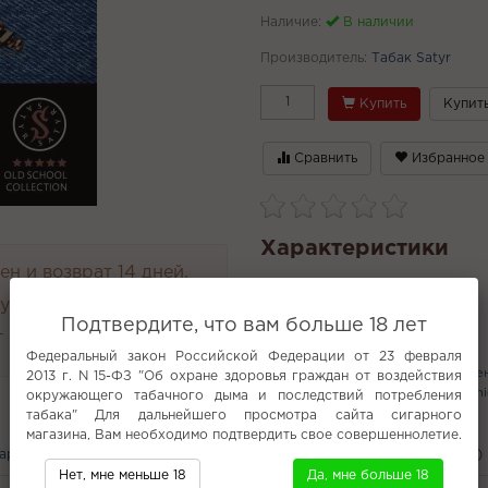
Наличие:
В наличии
Производитель:
Табак Satyr
Купить
Купить
Сравнить
Избранное
Характеристики
н и возврат 14 дней.
руглосуточно
Подтвердите, что вам больше 18 лет
 4000 руб.
Популярное
Федеральный закон Российской Федерации от 23 февраля
Brusko
Brusko (Картриджи)
Печен
2013 г. N 15-ФЗ "Об охране здоровья граждан от воздействия
Эксклюзивные кальяны
Brusko Min
окружающего табачного дыма и последствий потребления
VOZOL STAR PRO 26000
табака" Для дальнейшего просмотра сайта сигарного
магазина, Вам необходимо подтвердить свое совершеннолетие.
вары
С этим покупают
Вам может понравится
Отзывы (0)
Нет, мне меньше 18
Да, мне больше 18