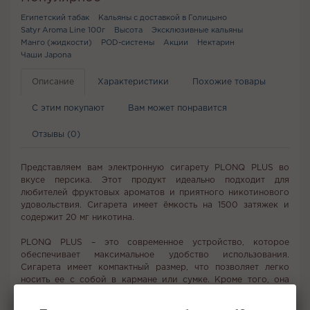
Египетский табак
Кальяны с доставкой в Голицыно
Satyr Aroma Line 100г
Высота
Эксклюзивные кальяны
Манго (жидкости)
POD-системы
Акции
Нектарин
Чаши Japona
Описание
Характеристики
Похожие товары
С этим покупают
Вам может понравится
Отзывы (0)
Представляем вам электронную сигарету PLONQ PLUS во
вкусе персика. Этот продукт идеально подходит для
любителей фруктовых ароматов и приятного никотинового
удовольствия. Сигарета имеет ёмкость на 1500 затяжек и
содержит 20 мг никотина.
PLONQ PLUS – это современное устройство, которое
обеспечивает максимальное удобство использования.
Сигарета имеет компактный размер, что позволяет легко
носить ее с собой в кармане или сумке. Кроме того, она
оснащена автоматическим включением при затяжке, что
делает использование еще более простым и комфортным.