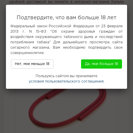
удобной доставкой вы можете в интернет-магазине Кальян
Центр. Наслаждайтесь качественным курением с каждой
затяжкой!
Подтвердите, что вам больше 18 лет
Вкус:
Алкоголь, Текила
Федеральный закон Российской Федерации от 23 февраля
Все вкусы табака для кальяна Jent
2013 г. N 15-ФЗ "Об охране здоровья граждан от
воздействия окружающего табачного дыма и последствий
потребления табака" Для дальнейшего просмотра сайта
Не забудьте купить
сигарного магазина, Вам необходимо подтвердить свое
совершеннолетие.
Нет, мне меньше 18
Да, мне больше 18
Пользуясь сайтом вы принимаете
условия пользовательского соглашения.