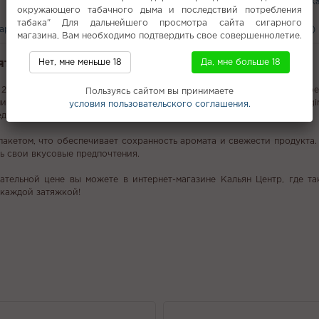
100 гр
Пихта
Чай (жидкости)
Ка
окружающего табачного дыма и последствий потребления
табака" Для дальнейшего просмотра сайта сигарного
вары
С этим покупают
Вам может понравится
Отзывы (0)
магазина, Вам необходимо подтвердить свое совершеннолетие.
Мятная пастилка
Нет, мне меньше 18
Да, мне больше 18
e 25г с ароматом "Мятная пастилка", который предлагает неповторимо
Пользуясь сайтом вы принимаете
ей Starline, использующей только высококачественные листья Virgi
условия пользовательского соглашения.
редпочитает более мягкие и не перегруженные никотином варианты.
акетом, что обеспечивает сохранность аромата и свежести продукта. 
ь свои вкусовые предпочтения.
кательной цене вы можете в интернет-магазине Кальян Центр, где т
 каждой затяжкой!