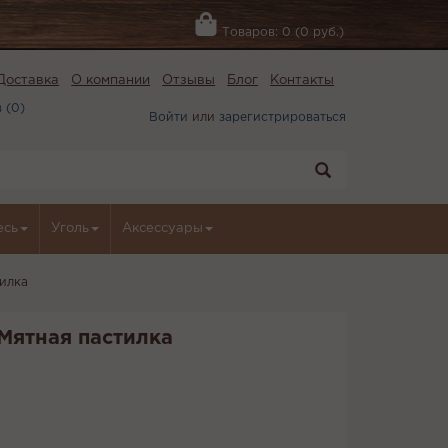
Товаров: 0 (0 руб.)
Доставка
О компании
Отзывы
Блог
Контакты
 (
0
)
Войти
или
зарегистрироваться
есь
Уголь
Аксессуары
тилка
- Мятная пастилка