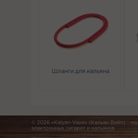
Шланги для кальяна
© 2026 «Kalyan-Vape» (Кальян Вейп) -
ма
электронных сигарет и кальянов