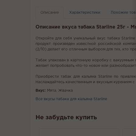
Описание
Характеристики
Похожие то
Описание вкуса табака Starline 25г - 
Откройте для себя уникальный вкус табака Starlin
продукт произведен известной российской компани
(2/10) делает его отличным выбором для тех, кто п
Табак упакован в картонную коробку с вакуумным п
желает попробовать что-то новое или разнообразит
Приобрести табак для кальяна Starline по привле
Наслаждайтесь качественным и вкусным курением с
Вкус:
Мята, Жвачка
Все вкусы табака для кальяна Starline
Не забудьте купить