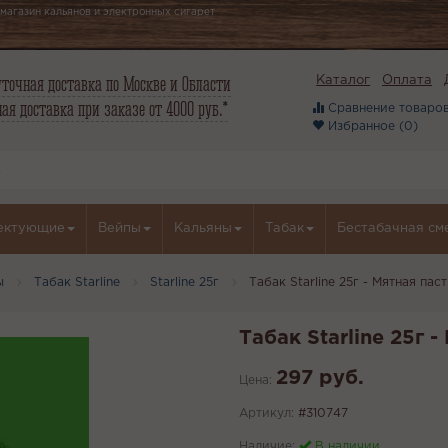
магазин кальянов и электронных сигарет
точная доставка по Москве и Области
Каталог
Оплата
ая доставка при заказе от 4000 руб.*
Сравнение товаров
Избранное (
0
)
ектующие
Вейпы
Кальяны
Табак
Бестабачная см
ы
Табак Starline
Starline 25г
Табак Starline 25г - Мятная пас
Табак Starline 25г 
297 руб.
Цена:
Артикул:
#310747
Наличие:
В наличии