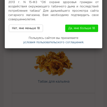
ULTRA идеально подходит для тех, кто предпочитает более
2013 г. N 15-ФЗ "Об охране здоровья граждан от
крепкое и насыщенное парение. Соотношение PG/VG 50/50
воздействия окружающего табачного дыма и последствий
обеспечивает мягкое парение и отличную передачу вкуса.
потребления табака" Для дальнейшего просмотра сайта
Удобный флакон 30 мл гарантирует комфортное
сигарного магазина, Вам необходимо подтвердить свое
использование. Насладитесь ярким и необычным вкусом с
совершеннолетие.
Angry Vape Salt – Бобер Курва!
Нет, мне меньше 18
Да, мне больше 18
Не забудьте купить
Пользуясь сайтом вы принимаете
условия пользовательского соглашения.
Табак для кальяна