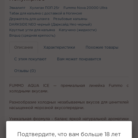
Эвкалипт
Хулиган ПОП 25г
Fummo Nova 20000 Ultra
Табак для кальяна с доставкой в Ногинске
Держатель для шланга
Резьбовые кальяны
DARKSIDE NEO черный (Дарксайд Нео черный)
Круглые угли для кальяна
Капучино (жидкости)
Birquq (средняя крепость)
Описание
Характеристики
Похожие товары
С этим покупают
Вам может понравится
Отзывы (0)
FUMMO AQUA ICE — премиальная линейка Fummo с
холодными вкусами.
Разнообразие холодных незабываемых вкусов для ценителей
насыщенной морозной вкусопередачи.
Уникальная формула - баланс яркой натуральной ароматики
и холода в каждом вкусе.
Подтвердите, что вам больше 18 лет