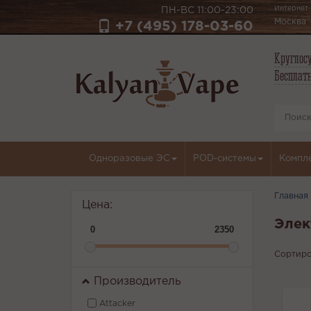
Интернет-
ПН-ВС 11:00-23:00
Москва
+7 (495) 178-03-60
Круглосу
Бесплатн
Одноразовые ЭС
POD-системы
Компл
Главная
Цена:
Элек
0
2350
Сортиро
Производитель
Attacker