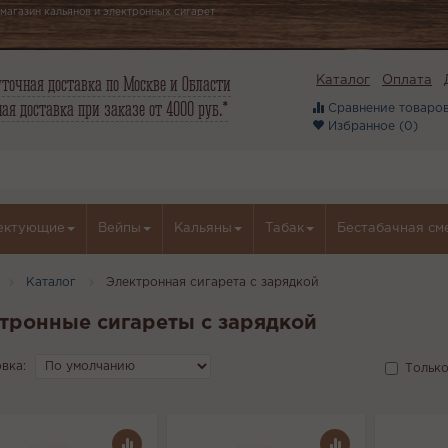
магазин кальянов и электронных сигарет
точная доставка по Москве и Области
Каталог
Оплата
ая доставка при заказе от 4000 руб.*
Сравнение товаров
Избранное (
0
)
ектующие
Вейпы
Кальяны
Табак
Бестабачная см
Каталог
Электронная сигарета с зарядкой
тронные сигареты с зарядкой
вка:
Только