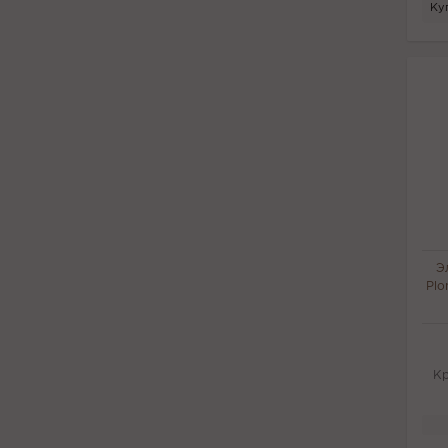
Куп
Э
Plo
Кр