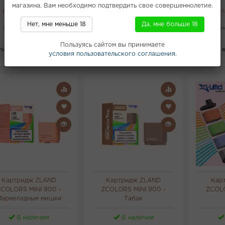
магазина, Вам необходимо подтвердить свое совершеннолетие.
Доставка от 1,5 часа
Доставка от 1,5 часа
Дост
Нет, мне меньше 18
Да, мне больше 18
Цена:
2 100 руб.
Цена:
2 100 руб.
Це
Пользуясь сайтом вы принимаете
ить в 1 клик
Купить в 1 клик
Купить в
Купить
Купить
условия пользовательского соглашения.
Картридж ZLAND
Картридж ZLAND
Кар
ZCOLORS MINI 900 -
ZCOLORS MINI 900 -
ZCOLO
Мармеладные мишки
Табак
В наличии
В наличии