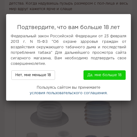
детства. Когда надуваешь пузырь размером с пол-лица и весь
мир вдруг кажется ярче и слаще
Приобрести табак BRUSKO по привлекательной цене можно
в интернет-магазине Кальян Центр, где также доступна
Подтвердите, что вам больше 18 лет
удобная доставка.
Федеральный закон Российской Федерации от 23 февраля
Вкус:
Ягоды
2013 г. N 15-ФЗ "Об охране здоровья граждан от
воздействия окружающего табачного дыма и последствий
Все вкусы табака для кальяна Энтузиаст
потребления табака" Для дальнейшего просмотра сайта
сигарного магазина, Вам необходимо подтвердить свое
Не забудьте купить
совершеннолетие.
Нет, мне меньше 18
Да, мне больше 18
Пользуясь сайтом вы принимаете
условия пользовательского соглашения.