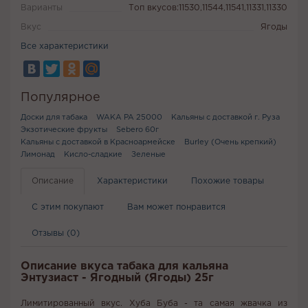
Варианты
Топ вкусов:11530,11544,11541,11331,11330
Вкус
Ягоды
Все характеристики
Популярное
Доски для табака
WAKA PA 25000
Кальяны с доставкой г. Руза
Экзотические фрукты
Sebero 60г
Кальяны с доставкой в Красноармейске
Burley (Очень крепкий)
Лимонад
Кисло-сладкие
Зеленые
Описание
Характеристики
Похожие товары
С этим покупают
Вам может понравится
Отзывы (0)
Описание вкуса табака для кальяна
Энтузиаст - Ягодный (Ягоды) 25г
Лимитированный вкус. Хуба Буба - та самая жвачка из