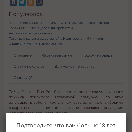
Популярное
Щипцы для кальяна
PLONQ ROQY L 20000
Табак Aircraft
Табак Nur
Birquq (средняя крепость)
Черный табак для кальяна
Табак для кальяна с доставкой в Ивантеевке
Мини кальян
Suorin Air Pro
Al Fakher 250 гр
Описание
Характеристики
Похожие товары
С этим покупают
Вам может понравится
Отзывы (0)
Табак Palitra - Pon Pon Chik - это аромат свежеиспеченного
пончика, покрытого аппетитной глазурью. Его вкус
воплощает в себе мягкость и нежность выпечки, с глубокими
сахарными и сливочными нотками, создавая ощущение
уютного сладкого наслаждения.
Подтвердите, что вам больше 18 лет
Не забудьте купить