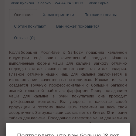
Табак Хулиган
Яблоко
WAKA PA 10000
Табак Сарма
Описание
Характеристики
Похожие товары
С этим покупают
Вам может понравится
Отзывы (0)
Коллаборация MoonRave х Sarkozy подарила кальянной
индустрии ещё один качественный продукт. Изящно
выполненные формы чаши для кальяна Sarkozy отлично
подходят как для личного пользования, так и для подарка.
Главное отличие наших чаш для кальяна заключается в
использовании качественных материалах. Каждая из чаш
создаётся вручную профессионалами с большим багажом
знаний тонкостей работы с фарфором. Перед попаданием
чаши для кальяна в руки покупателю она проходит
трёхфазовый контроль. Вы уверены в качестве своей
продукции и поэтому даём 100% гарантии на весь свой
ассортимент. Загрузка чаши составляет от 8ми до 12ти грамм
табака для кальяна. Посадочное отверстие чаши для кальяна
сделано ступенями, оно сужается внутрь. Это позволяет чаше
крепче сидеть на кальяне, избавляя её от неустойчивости.