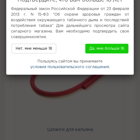
Подтвердите, что вам больше 18 лет
Не забудьте купить
Федеральный закон Российской Федерации от 23 февраля
2013 г. N 15-ФЗ "Об охране здоровья граждан от
воздействия окружающего табачного дыма и последствий
потребления табака" Для дальнейшего просмотра сайта
сигарного магазина, Вам необходимо подтвердить свое
совершеннолетие.
Нет, мне меньше 18
Да, мне больше 18
Пользуясь сайтом вы принимаете
условия пользовательского соглашения.
Шланги для кальяна