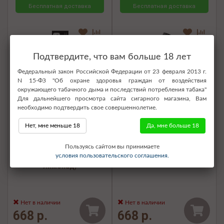
Бесплатная доставка
Бесплатная доставка
Подтвердите, что вам больше 18 лет
Федеральный закон Российской Федерации от 23 февраля 2013 г.
N 15-ФЗ "Об охране здоровья граждан от воздействия
окружающего табачного дыма и последствий потребления табака"
Для дальнейшего просмотра сайта сигарного магазина, Вам
необходимо подтвердить свое совершеннолетие.
Нет, мне меньше 18
Да, мне больше 18
Электронная сигарета SOAK
Электронная сигарета SOAK
Пользуясь сайтом вы принимаете
Pods S 3500 - Cactus
Pods S 3500 - Jello Coke
условия пользовательского соглашения.
Limonade (Кактусовый
(Мармеладная кола)
лимонад)
Нет в наличии
Нет в наличии
668 р.
668 р.