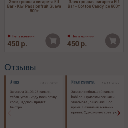
Электронная сигарета Elf
Электронная сигарета Elf
Bar - Kiwi Passionfruit Guava
Bar - Cotton Candy ice 800т
800т
Нет в наличии
Нет в наличии
450 р.
450 р.
Отзывы
Анна
Илья кочетов
01.03.2023
14.11.2022
Заказала 01.03.23 кальян,
Заказал небольшой кальян
табак, уголь. Жду посылочку
babilon .Привезли всё как и
свою, надеюсь придет
заказывал , в назначенное
быстро.
время. Вежливый мальчик
<
>
привез. Однозначно советую )