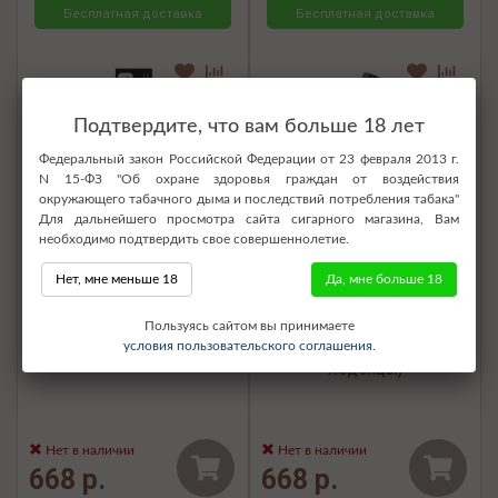
Бесплатная доставка
Бесплатная доставка
Подтвердите, что вам больше 18 лет
Федеральный закон Российской Федерации от 23 февраля 2013 г.
N 15-ФЗ "Об охране здоровья граждан от воздействия
окружающего табачного дыма и последствий потребления табака"
Для дальнейшего просмотра сайта сигарного магазина, Вам
необходимо подтвердить свое совершеннолетие.
Нет, мне меньше 18
Да, мне больше 18
Электронная сигарета SOAK
Электронная сигарета SOAK
Пользуясь сайтом вы принимаете
Pods S 3500 - Sakura Fruit
Pods S 3500 - Lemon
условия пользовательского соглашения.
Tea (Чайная сакура)
Lollipops (Лимонные
леденцы)
Нет в наличии
Нет в наличии
668 р.
668 р.