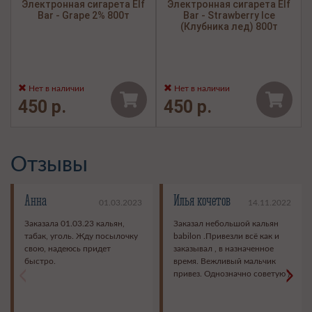
Электронная сигарета Elf
Электронная сигарета Elf
Bar - Grape 2% 800т
Bar - Strawberry Ice
(Клубника лед) 800т
Нет в наличии
Нет в наличии
450 р.
450 р.
Отзывы
Анна
Илья кочетов
01.03.2023
14.11.2022
Заказала 01.03.23 кальян,
Заказал небольшой кальян
табак, уголь. Жду посылочку
babilon .Привезли всё как и
свою, надеюсь придет
заказывал , в назначенное
быстро.
время. Вежливый мальчик
<
>
привез. Однозначно советую )