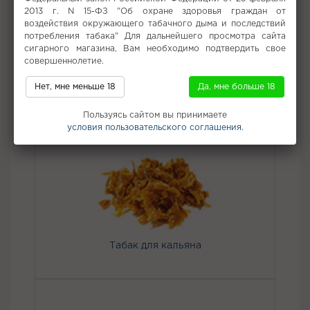
освежающий напиток в руках у каждого — пожалуй, лучшее
2013 г. N 15-ФЗ "Об охране здоровья граждан от
летнее комбо!
воздействия окружающего табачного дыма и последствий
Микс лайма и кактуса.
потребления табака" Для дальнейшего просмотра сайта
сигарного магазина, Вам необходимо подтвердить свое
Вкус:
Тропические фрукты
совершеннолетие.
Все вкусы табака для кальяна Element
Нет, мне меньше 18
Да, мне больше 18
Не забудьте купить
Пользуясь сайтом вы принимаете
условия пользовательского соглашения.
Табак для кальяна