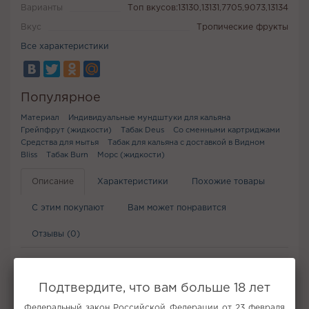
Варианты
Топ вкусов:13130,13131,7705,9073,13134
Вкус
Тропические фрукты
Все характеристики
Популярное
Материал
Индивидуальные мундштуки для кальяна
Грейпфрут (жидкости)
Табак Deus
Со сменными картриджами
Средства для мытья
Табак для кальяна с доставкой в Видном
Bliss
Табак Burn
Морс (жидкости)
Описание
Характеристики
Похожие товары
С этим покупают
Вам может понравится
Отзывы (0)
Описание вкуса табака для кальяна Element
Воздух - Marula (Марула) 25г
Подтвердите, что вам больше 18 лет
Выходные, компания друзей и приготовленный тобой
Федеральный закон Российской Федерации от 23 февраля