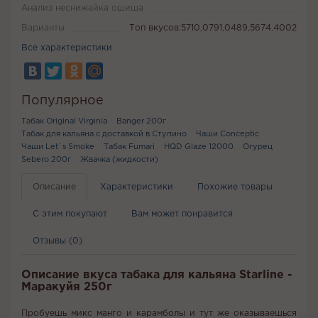
Анализ неснижайка ошиша
Варианты
Топ вкусов:5710,0791,0489,5674,4002
Все характеристики
Популярное
Табак Original Virginia
Banger 200г
Табак для кальяна с доставкой в Ступино
Чаши Conceptic
Чаши Let`s Smoke
Табак Fumari
HQD Glaze 12000
Огурец
Sebero 200г
Жвачка (жидкости)
Описание
Характеристики
Похожие товары
С этим покупают
Вам может понравится
Отзывы (0)
Описание вкуса табака для кальяна Starline -
Маракуйя 250г
Пробуешь микс манго и карамболы и тут же оказываешься