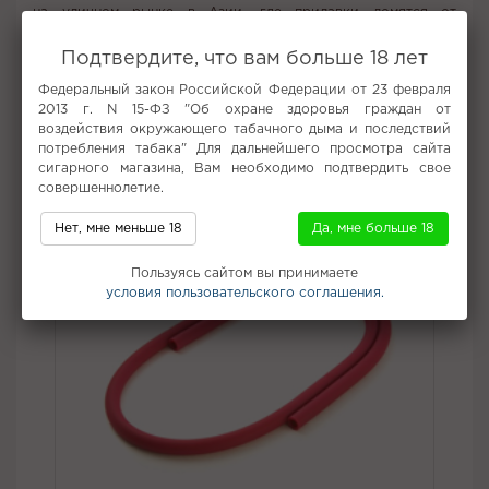
на уличном рынке в Азии, где прилавки ломятся от
экзотических фруктов.
Подтвердите, что вам больше 18 лет
Вкус:
Маракуйя
Федеральный закон Российской Федерации от 23 февраля
Все вкусы табака для кальяна Starline
2013 г. N 15-ФЗ "Об охране здоровья граждан от
воздействия окружающего табачного дыма и последствий
Не забудьте купить
потребления табака" Для дальнейшего просмотра сайта
сигарного магазина, Вам необходимо подтвердить свое
совершеннолетие.
Нет, мне меньше 18
Да, мне больше 18
Пользуясь сайтом вы принимаете
условия пользовательского соглашения.