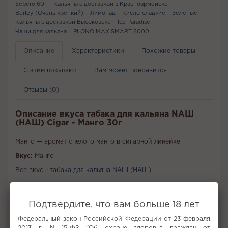
Sebero 60г
Кальяны с доставкой в Красноармейске
Burley (Очень крепкий)
Лимонад
Кисло-сладкие
Зеленые
Кальяны с доставкой Высоковске
Ice Paradise
Чаши для кальяна
PLONQ MAX SMART 8000
Описание
Характеристики
Похожие товары
С этим покупают
Вам может понравится
Отзывы (0)
Описание вкуса табака для кальяна NАШ
(НАШ) Cigar - Манго 30г
Манго — аромат спелого манго в сигарной линейке
Вкус:
Манго
Все вкусы табака для кальяна NАШ (НАШ)
Не забудьте купить
Подтвердите, что вам больше 18 лет
Федеральный закон Российской Федерации от 23 февраля