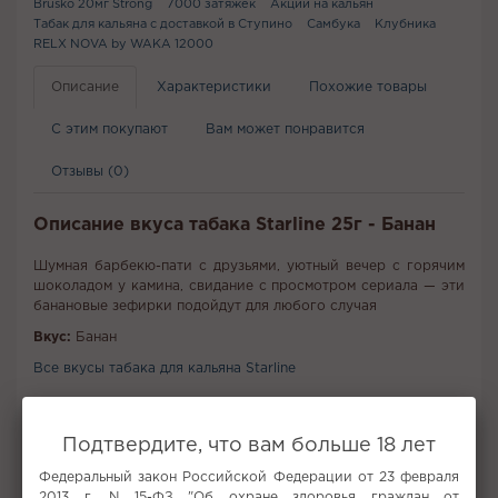
Brusko 20мг Strong
7000 затяжек
Акции на кальян
Табак для кальяна с доставкой в Ступино
Самбука
Клубника
RELX NOVA by WAKA 12000
Описание
Характеристики
Похожие товары
С этим покупают
Вам может понравится
Отзывы (0)
Описание вкуса табака Starline 25г - Банан
Шумная барбекю-пати с друзьями, уютный вечер с горячим
шоколадом у камина, свидание с просмотром сериала — эти
банановые зефирки подойдут для любого случая
Вкус:
Банан
Все вкусы табака для кальяна Starline
Не забудьте купить
Подтвердите, что вам больше 18 лет
Федеральный закон Российской Федерации от 23 февраля
2013 г. N 15-ФЗ "Об охране здоровья граждан от