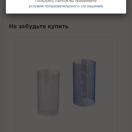
Пользуясь сайтом вы принимаете
Вкус:
Черника, Мята
условия пользовательского соглашения.
Все вкусы табака () для кальяна
Не забудьте купить