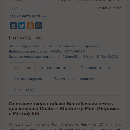
Варианты
Топ вкусов:11231,10785,9901,9894,9902
Вкус
Черника|Мята
Все характеристики
Популярное
Чаши Kong Hookah
25 см
5 мг никотина
Тирамису
Диффузоры для шахты
VOZOL VISTA 46000
Вкусные миксы для кальяна
Al Fakher 50г
30 см
Elf Bar 10000
Описание
Характеристики
Похожие товары
С этим покупают
Вам может понравится
Отзывы (0)
Описание вкуса табака Бестабачная смесь
для кальяна Chaba - Blueberry Mint (Черника
с Мятой) 50г
Капсула для кальяна Nur Апельсин Черника 20 г – это
идеальное решение для любителей восточных удовольствий.