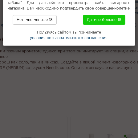
Logic
Fummo Aqua HARD
Кальян
табака" Для дальнейшего просмотра сайта сигарного
PLONQ ROQY M 10000
7000 затяж
магазина, Вам необходимо подтвердить свое совершеннолетие.
Без холодка (жидкости)
5000 зат
Нет, мне меньше 18
Да, мне больше 18
вары
С этим покупают
Вам может понравится
Отзывы (0)
Пользуясь сайтом вы принимаете
условия пользовательского соглашения.
kside Core - Needls (Хвоя) 30г
им пряным ароматом, однако при этом он имитирует не специи, а св
чное.
орош как соло, так и в миксах. Создайте в любой момент новогоднюю 
RE (MEDIUM) со вкусом Needls соло. Он и в этом случае вас очарует