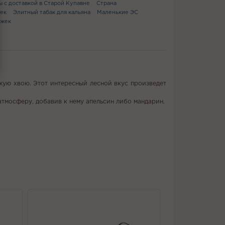
ы с доставкой в Старой Купавне
Страна
ек
Элитный табак для кальяна
Маленькие ЭС
яжек
ежую хвою. Этот интересный лесной вкус произведет
атмосферу, добавив к нему апельсин либо мандарин.