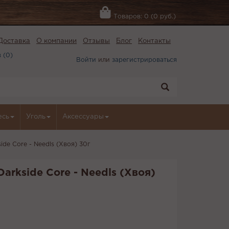
Товаров: 0 (0 руб.)
Доставка
О компании
Отзывы
Блог
Контакты
 (
0
)
Войти
или
зарегистрироваться
есь
Уголь
Аксессуары
ide Core - Needls (Хвоя) 30г
arkside Core - Needls (Хвоя)