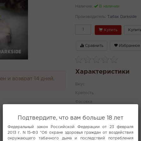
Наличие:
В наличии
Производитель:
Табак Darkside
Купить
Купить
Сравнить
Избранное
Характеристики
н и возврат 14 дней.
Вкус
Крепость
Фасовка
Все характеристики
Подтвердите, что вам больше 18 лет
Федеральный закон Российской Федерации от 23 февраля
2013 г. N 15-ФЗ "Об охране здоровья граждан от воздействия
Популярное
окружающего табачного дыма и последствий потребления