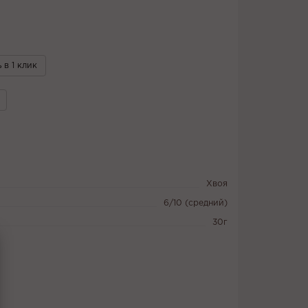
 в 1 клик
Хвоя
6/10 (средний)
30г