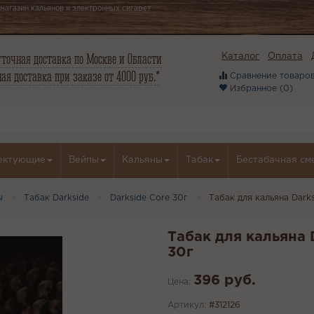
магазин кальянов и электронных сигарет
точная доставка по Москве и Области
Каталог
Оплата
ая доставка при заказе от 4000 руб.*
Сравнение товаров
Избранное (
0
)
ектующие
Вейпы
Кальяны
Табак
Бестабачная см
ы
Табак Darkside
Darkside Core 30г
Табак для кальяна Darks
Табак для кальяна D
30г
396 руб.
Цена:
Артикул:
#312126